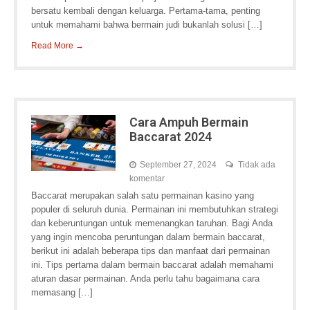
bersatu kembali dengan keluarga. Pertama-tama, penting
untuk memahami bahwa bermain judi bukanlah solusi […]
Read More →
Cara Ampuh Bermain
Baccarat 2024
September 27, 2024
Tidak ada
komentar
Baccarat merupakan salah satu permainan kasino yang
populer di seluruh dunia. Permainan ini membutuhkan strategi
dan keberuntungan untuk memenangkan taruhan. Bagi Anda
yang ingin mencoba peruntungan dalam bermain baccarat,
berikut ini adalah beberapa tips dan manfaat dari permainan
ini. Tips pertama dalam bermain baccarat adalah memahami
aturan dasar permainan. Anda perlu tahu bagaimana cara
memasang […]