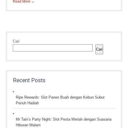
Read More →
Cari
Cari
Recent Posts
Ripe Rewards: Slot Panen Buah dengan Kebun Subur
Penuh Hadiah
Mr Tain’s Party Night: Slot Pesta Meriah dengan Suasana
Hiburan Malam