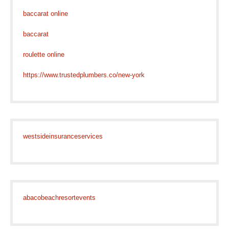
baccarat online
baccarat
roulette online
https://www.trustedplumbers.co/new-york
westsideinsuranceservices
abacobeachresortevents