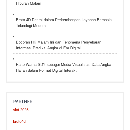
Hiburan Malam
Broto 4D Resmi dalam Perkembangan Layanan Berbasis
Teknologi Modern
Bocoran HK Malam Ini dan Fenomena Penyebaran
Informasi Prediksi Angka di Era Digital
Paito Warna SDY sebagai Media Visualisasi Data Angka
Harian dalam Format Digital Interaktif
PARTNER
slot 2025
broto4d