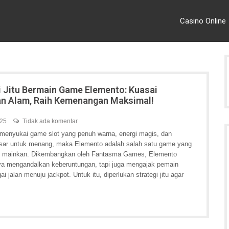
Casino Online
i Jitu Bermain Game Elemento: Kuasai
n Alam, Raih Kemenangan Maksimal!
025
Tidak ada komentar
menyukai game slot yang penuh warna, energi magis, dan
sar untuk menang, maka Elemento adalah salah satu game yang
u mainkan. Dikembangkan oleh Fantasma Games, Elemento
a mengandalkan keberuntungan, tapi juga mengajak pemain
jalan menuju jackpot. Untuk itu, diperlukan strategi jitu agar