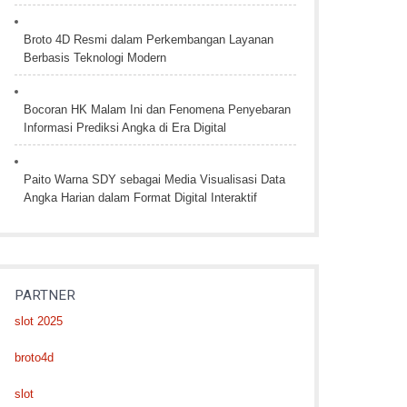
Broto 4D Resmi dalam Perkembangan Layanan
Berbasis Teknologi Modern
Bocoran HK Malam Ini dan Fenomena Penyebaran
Informasi Prediksi Angka di Era Digital
Paito Warna SDY sebagai Media Visualisasi Data
Angka Harian dalam Format Digital Interaktif
PARTNER
slot 2025
broto4d
slot