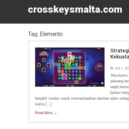
crosskeysmalta.com
Tag:
Elemento
Strateg
Kekuata
Juli 1, 2
Jika kamu 
peluang be
wajib kam
bukan hany
berpikir cerdas untuk memanfaatkan elemen alam sebagai 
kamu […]
Read More →