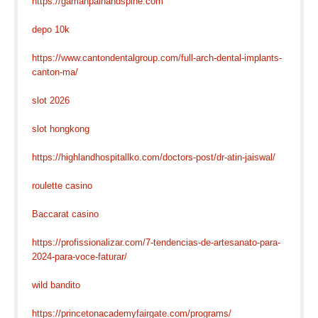
https://gamanpainandspine.com
depo 10k
https://www.cantondentalgroup.com/full-arch-dental-implants-
canton-ma/
slot 2026
slot hongkong
https://highlandhospitallko.com/doctors-post/dr-atin-jaiswal/
roulette casino
Baccarat casino
https://profissionalizar.com/7-tendencias-de-artesanato-para-
2024-para-voce-faturar/
wild bandito
https://princetonacademyfairgate.com/programs/