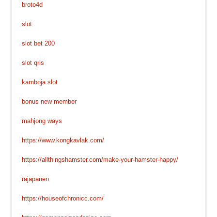
broto4d
slot
slot bet 200
slot qris
kamboja slot
bonus new member
mahjong ways
https://www.kongkavlak.com/
https://allthingshamster.com/make-your-hamster-happy/
rajapanen
https://houseofchronicc.com/