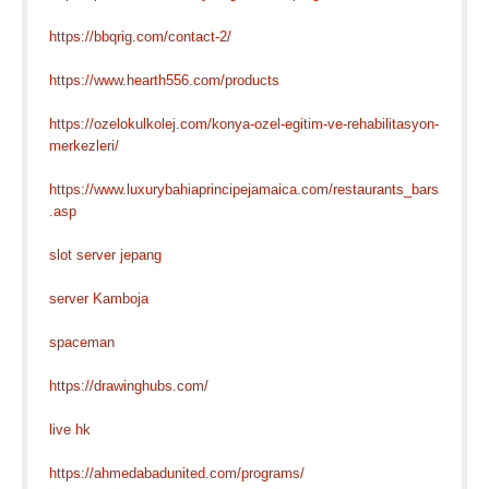
https://bbqrig.com/contact-2/
https://www.hearth556.com/products
https://ozelokulkolej.com/konya-ozel-egitim-ve-rehabilitasyon-
merkezleri/
https://www.luxurybahiaprincipejamaica.com/restaurants_bars
.asp
slot server jepang
server Kamboja
spaceman
https://drawinghubs.com/
live hk
https://ahmedabadunited.com/programs/