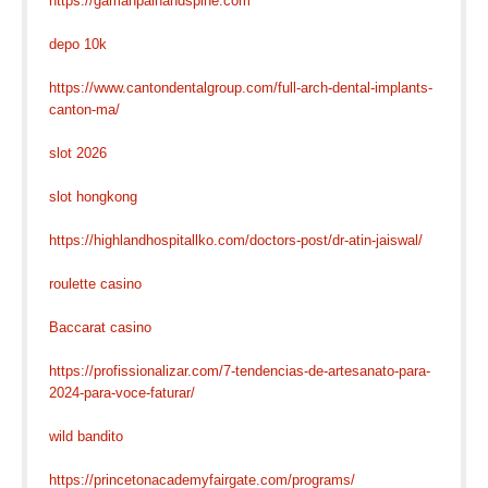
https://gamanpainandspine.com
depo 10k
https://www.cantondentalgroup.com/full-arch-dental-implants-
canton-ma/
slot 2026
slot hongkong
https://highlandhospitallko.com/doctors-post/dr-atin-jaiswal/
roulette casino
Baccarat casino
https://profissionalizar.com/7-tendencias-de-artesanato-para-
2024-para-voce-faturar/
wild bandito
https://princetonacademyfairgate.com/programs/