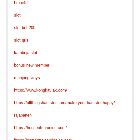
broto4d
slot
slot bet 200
slot qris
kamboja slot
bonus new member
mahjong ways
https://www.kongkavlak.com/
https://allthingshamster.com/make-your-hamster-happy/
rajapanen
https://houseofchronicc.com/