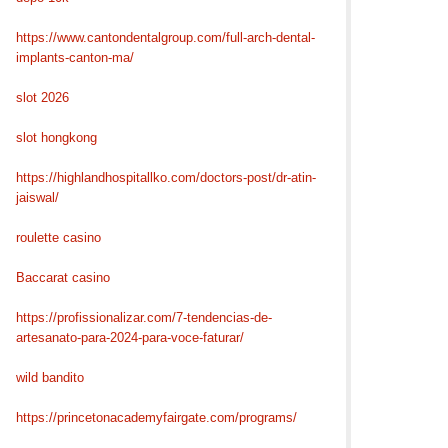
https://www.cantondentalgroup.com/full-arch-dental-
implants-canton-ma/
slot 2026
slot hongkong
https://highlandhospitallko.com/doctors-post/dr-atin-
jaiswal/
roulette casino
Baccarat casino
https://profissionalizar.com/7-tendencias-de-
artesanato-para-2024-para-voce-faturar/
wild bandito
https://princetonacademyfairgate.com/programs/