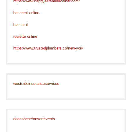
https://www.happyeatsandacaibar.com/
baccarat online
baccarat
roulette online
https://www.trustedplumbers.co/new-york
westsideinsuranceservices
abacobeachresortevents