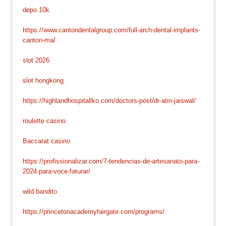
depo 10k
https://www.cantondentalgroup.com/full-arch-dental-implants-
canton-ma/
slot 2026
slot hongkong
https://highlandhospitallko.com/doctors-post/dr-atin-jaiswal/
roulette casino
Baccarat casino
https://profissionalizar.com/7-tendencias-de-artesanato-para-
2024-para-voce-faturar/
wild bandito
https://princetonacademyfairgate.com/programs/