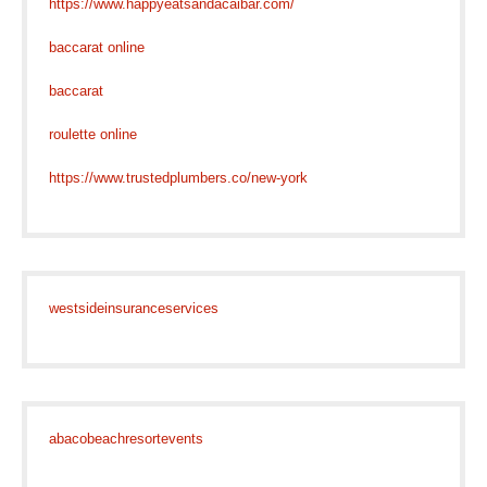
https://www.happyeatsandacaibar.com/
baccarat online
baccarat
roulette online
https://www.trustedplumbers.co/new-york
westsideinsuranceservices
abacobeachresortevents