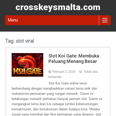
crosskeysmalta.com
Menu
Tag:
slot viral
Slot Koi Gate: Membuka
Peluang Menang Besar
Februari 2, 2026
Tidak ada
komentar
Slot Koi Gate online terus
berkembang dengan menghadirkan variasi tema unik dan
mekanisme permainan yang sangat menarik. Game ini
belakangan menarik perhatian banyak pemain slot. Game ini
mengangkat tema ikan koi sebagai simbol keberuntungan,
kemakmuran, dan kesuksesan dalam budaya Asia. Melalui
visual yang memikat dan fitur permainan yang dinamis, slot