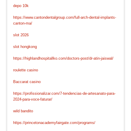
depo 10k
https://www.cantondentalgroup.com/full-arch-dental-implants-
canton-ma/
slot 2026
slot hongkong
https://highlandhospitallko.com/doctors-post/dr-atin-jaiswal/
roulette casino
Baccarat casino
https://profissionalizar.com/7-tendencias-de-artesanato-para-
2024-para-voce-faturar/
wild bandito
https://princetonacademyfairgate.com/programs/