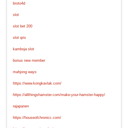
broto4d
slot
slot bet 200
slot qris
kamboja slot
bonus new member
mahjong ways
https://www.kongkavlak.com/
https://allthingshamster.com/make-your-hamster-happy/
rajapanen
https://houseofchronicc.com/