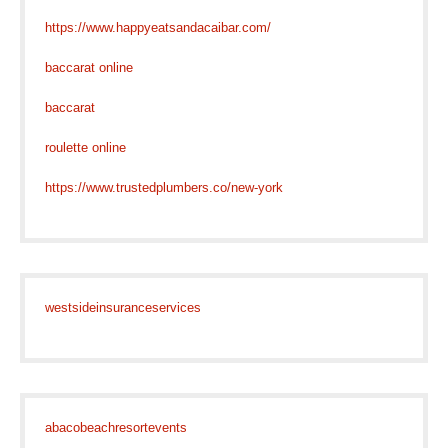
https://www.happyeatsandacaibar.com/
baccarat online
baccarat
roulette online
https://www.trustedplumbers.co/new-york
westsideinsuranceservices
abacobeachresortevents