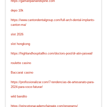
https://gamanpainandspine.com
depo 10k
https://www.cantondentalgroup.com/full-arch-dental-implants-
canton-ma/
slot 2026
slot hongkong
https://highlandhospitallko.com/doctors-post/dr-atin-jaiswal/
roulette casino
Baccarat casino
https://profissionalizar.com/7-tendencias-de-artesanato-para-
2024-para-voce-faturar/
wild bandito
https://princetonacademyfairgate.com/programs/