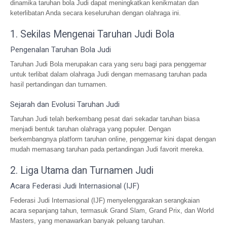
dinamika taruhan bola Judi dapat meningkatkan kenikmatan dan
keterlibatan Anda secara keseluruhan dengan olahraga ini.
1. Sekilas Mengenai Taruhan Judi Bola
Pengenalan Taruhan Bola Judi
Taruhan Judi Bola merupakan cara yang seru bagi para penggemar
untuk terlibat dalam olahraga Judi dengan memasang taruhan pada
hasil pertandingan dan turnamen.
Sejarah dan Evolusi Taruhan Judi
Taruhan Judi telah berkembang pesat dari sekadar taruhan biasa
menjadi bentuk taruhan olahraga yang populer. Dengan
berkembangnya platform taruhan online, penggemar kini dapat dengan
mudah memasang taruhan pada pertandingan Judi favorit mereka.
2. Liga Utama dan Turnamen Judi
Acara Federasi Judi Internasional (IJF)
Federasi Judi Internasional (IJF) menyelenggarakan serangkaian
acara sepanjang tahun, termasuk Grand Slam, Grand Prix, dan World
Masters, yang menawarkan banyak peluang taruhan.