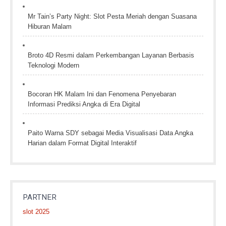
Mr Tain’s Party Night: Slot Pesta Meriah dengan Suasana
Hiburan Malam
Broto 4D Resmi dalam Perkembangan Layanan Berbasis
Teknologi Modern
Bocoran HK Malam Ini dan Fenomena Penyebaran
Informasi Prediksi Angka di Era Digital
Paito Warna SDY sebagai Media Visualisasi Data Angka
Harian dalam Format Digital Interaktif
PARTNER
slot 2025