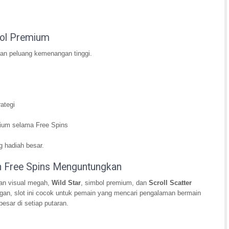
bol Premium
n peluang kemenangan tinggi.
ategi
mium selama Free Spins
 hadiah besar.
n Free Spins Menguntungkan
an visual megah,
Wild Star
, simbol premium, dan
Scroll Scatter
an, slot ini cocok untuk pemain yang mencari pengalaman bermain
esar di setiap putaran.