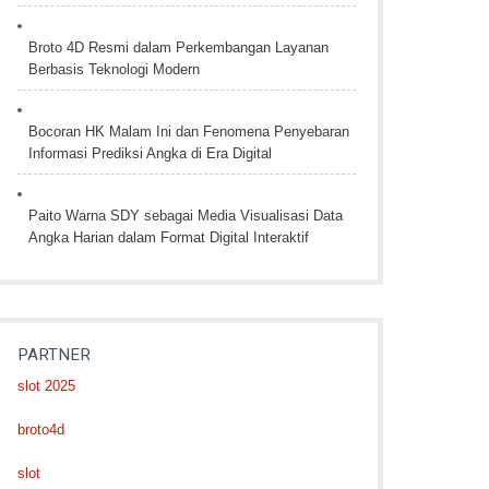
Broto 4D Resmi dalam Perkembangan Layanan
Berbasis Teknologi Modern
Bocoran HK Malam Ini dan Fenomena Penyebaran
Informasi Prediksi Angka di Era Digital
Paito Warna SDY sebagai Media Visualisasi Data
Angka Harian dalam Format Digital Interaktif
PARTNER
slot 2025
broto4d
slot