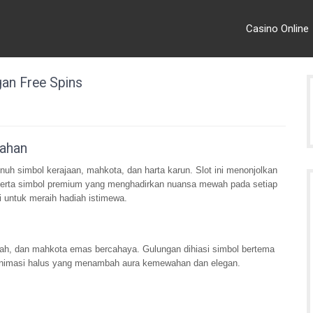
Casino Online
gan Free Spins
ahan
 simbol kerajaan, mahkota, dan harta karun. Slot ini menonjolkan
erta simbol premium yang menghadirkan nuansa mewah pada setiap
i untuk meraih hadiah istimewa.
ah, dan mahkota emas bercahaya. Gulungan dihiasi simbol bertema
i animasi halus yang menambah aura kemewahan dan elegan.