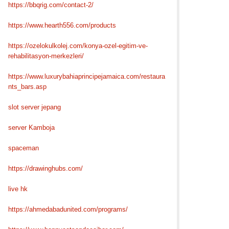
https://bbqrig.com/contact-2/
https://www.hearth556.com/products
https://ozelokulkolej.com/konya-ozel-egitim-ve-
rehabilitasyon-merkezleri/
https://www.luxurybahiaprincipejamaica.com/restaura
nts_bars.asp
slot server jepang
server Kamboja
spaceman
https://drawinghubs.com/
live hk
https://ahmedabadunited.com/programs/