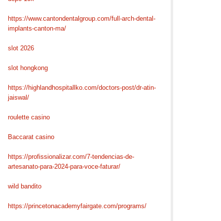
https://www.cantondentalgroup.com/full-arch-dental-
implants-canton-ma/
slot 2026
slot hongkong
https://highlandhospitallko.com/doctors-post/dr-atin-
jaiswal/
roulette casino
Baccarat casino
https://profissionalizar.com/7-tendencias-de-
artesanato-para-2024-para-voce-faturar/
wild bandito
https://princetonacademyfairgate.com/programs/