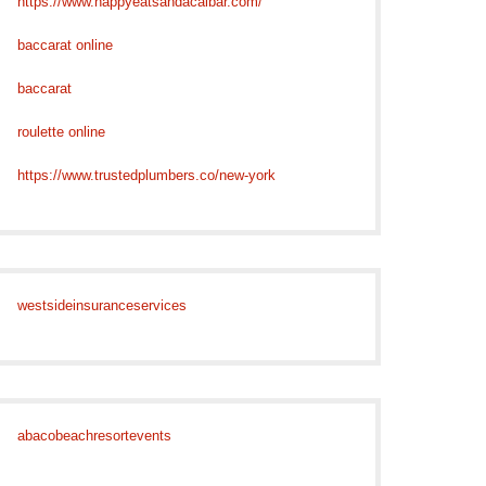
https://www.happyeatsandacaibar.com/
baccarat online
baccarat
roulette online
https://www.trustedplumbers.co/new-york
westsideinsuranceservices
abacobeachresortevents