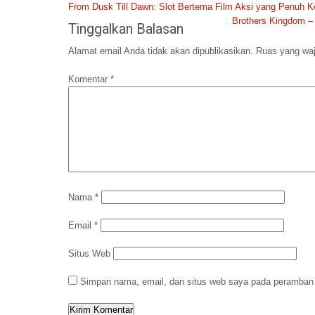
Navigasi
From Dusk Till Dawn: Slot Bertema Film Aksi yang Penuh K
pos
Brothers Kingdom –
Tinggalkan Balasan
Alamat email Anda tidak akan dipublikasikan.
Ruas yang waj
Komentar
*
Nama
*
Email
*
Situs Web
Simpan nama, email, dan situs web saya pada peramban i