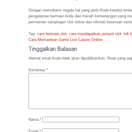
Dengan memahami segala hal yang perlu Anda ketahui tenta
pengalaman bermain Anda dan meraih kemenangan yang men
permainan sampingan slot online dan nikmati keseruan sert
Tag:
cara bermain slot
,
cara mendapatkan jackpot slot
,
trik 
Navigasi
Cara Memainkan Game Live Casino Online
pos
Tinggalkan Balasan
Alamat email Anda tidak akan dipublikasikan.
Ruas yang waj
Komentar
*
Nama
*
Email
*