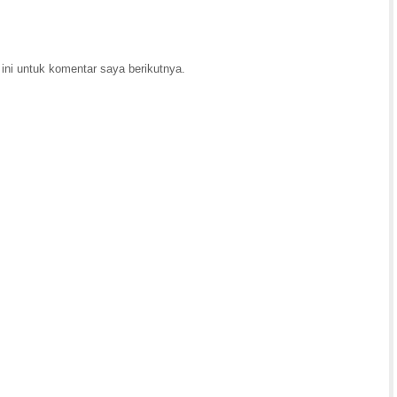
ni untuk komentar saya berikutnya.