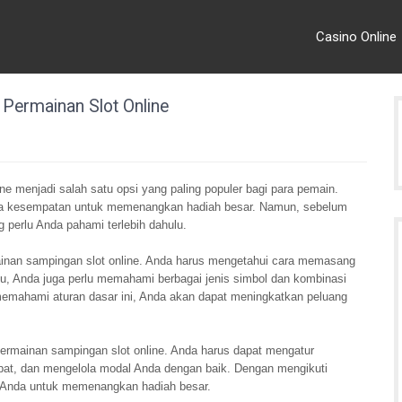
Casino Online
Permainan Slot Online
ne menjadi salah satu opsi yang paling populer bagi para pemain.
ga kesempatan untuk memenangkan hadiah besar. Namun, sebelum
 perlu Anda pahami terlebih dahulu.
inan sampingan slot online. Anda harus mengetahui cara memasang
tu, Anda juga perlu memahami berbagai jenis simbol dan kombinasi
ahami aturan dasar ini, Anda akan dapat meningkatkan peluang
permainan sampingan slot online. Anda harus dapat mengatur
pat, dan mengelola modal Anda dengan baik. Dengan mengikuti
g Anda untuk memenangkan hadiah besar.