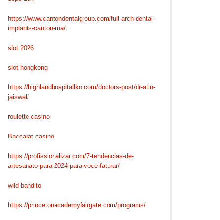
https://www.cantondentalgroup.com/full-arch-dental-
implants-canton-ma/
slot 2026
slot hongkong
https://highlandhospitallko.com/doctors-post/dr-atin-
jaiswal/
roulette casino
Baccarat casino
https://profissionalizar.com/7-tendencias-de-
artesanato-para-2024-para-voce-faturar/
wild bandito
https://princetonacademyfairgate.com/programs/